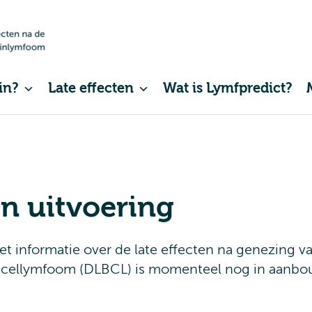
in?
Late effecten
Wat is Lymfpredict?
n uitvoering
t informatie over de late effecten na genezing va
B-cellymfoom (DLBCL) is momenteel nog in aanbo